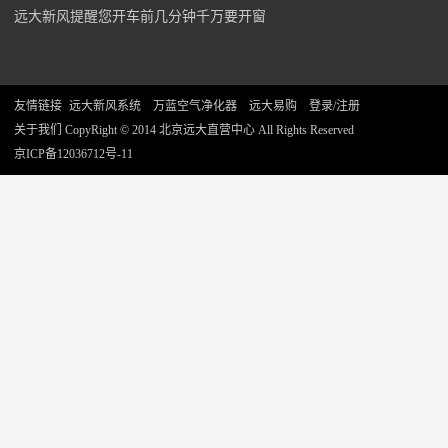
远大新风提醒您开车前几分钟千万要开窗
友情链接
远大新风系统
万蓝空气净化器
远大易购
登录/注册
关于我们
CopyRight © 2014 北京远大直营中心 All Rights Reserved
京ICP备12036712号-11